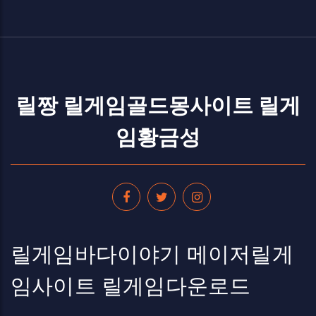
릴짱 릴게임골드몽사이트 릴게
임황금성
릴게임바다이야기 메이저릴게
임사이트 릴게임다운로드