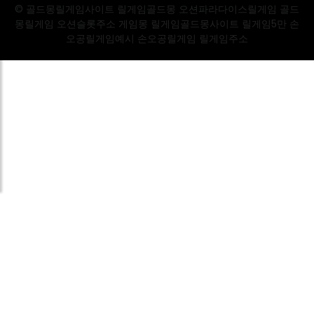
© 골드몽릴게임사이트 릴게임골드몽 오션파라다이스릴게임 골드
몽릴게임 오션슬롯주소
게임몽 릴게임골드몽사이트 릴게임5만 손
오공릴게임예시 손오공릴게임 릴게임주소