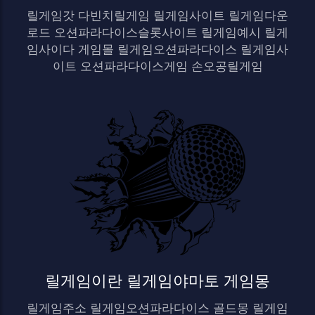
릴게임갓 다빈치릴게임 릴게임사이트 릴게임다운
로드 오션파라다이스슬롯사이트 릴게임예시 릴게
임사이다 게임몰 릴게임오션파라다이스 릴게임사
이트 오션파라다이스게임 손오공릴게임
릴게임이란 릴게임야마토 게임몽
릴게임주소 릴게임오션파라다이스 골드몽 릴게임