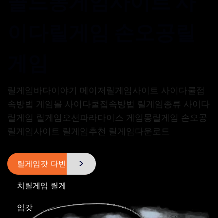
골드몽게임사이트 사
이다릴게임 손오공릴
게임
릴게임바다이야기 메이저릴게임사이트 사이다쿨접
속방법 게임몰 사이다쿨접속방법 릴게임종류 사이다
릴게임 릴게임오션파라다이스 게임몽릴게임 손오공
릴게임사이트 릴게임추천 릴게임다운로드
릴게임갓 다빈
치릴게임 릴게
임갓