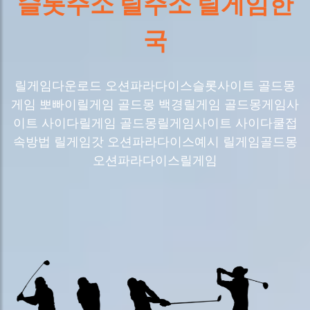
슬롯주소 릴주소 릴게임한
국
릴게임다운로드 오션파라다이스슬롯사이트 골드몽
게임 뽀빠이릴게임 골드몽 백경릴게임 골드몽게임사
이트 사이다릴게임 골드몽릴게임사이트 사이다쿨접
속방법 릴게임갓 오션파라다이스예시 릴게임골드몽
오션파라다이스릴게임