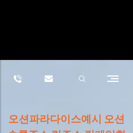
오션파라다이스예시 오션